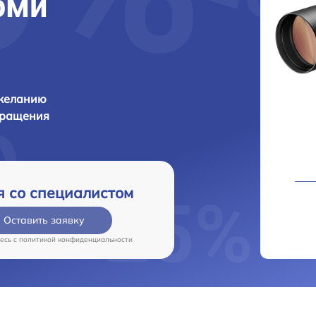
ерми
 желанию
бращения
я со специалистом
Оставить заявку
есь c
политикой конфиденциальности